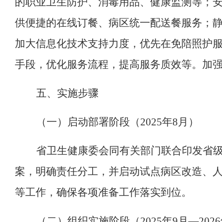
的职业卫生防护、消毒用品、健康监测等；
供便捷的在线订餐、病区统一配送餐服务；
加大信息化技术支持力度，优先在免陪照护
手段，优化服务流程，提高服务质效等。加
五
、实施步骤
（一）启动部署阶段（
2025
年
8
月）
省卫生健康委会同有关部门联合
印发
省
案
，
明确责任分工，
并启动
试点病区改造、
等
工作，
确保各项准备工作落实到位
。
（二）
组织实施阶段（
2025
年
9
月
—
2026