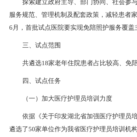
探索建立
政府主导、部门协同、社会参
服务规范、管理机制
及
配套政策，减轻患者
6
月
，首批试点医院
要
实现免陪照护服务覆盖
三、试点范围
共
遴选
18
家
老年住院患者占比较高、免
四、
试点
任务
（一）
加大医疗护理员培训力度
依据《关于印发湖北省加强医疗护理员
遴选了
50
家单位作为我省医疗护理员培训机