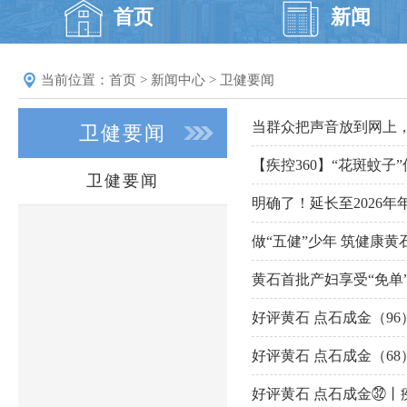
首页
新闻
当前位置：
首页
>
新闻中心
>
卫健要闻
当群众把声音放到网上
卫健要闻
【疾控360】“花斑蚊子
卫健要闻
明确了！延长至2026年
做“五健”少年 筑健康
黄石首批产妇享受“免单
好评黄石 点石成金（9
好评黄石 点石成金（6
好评黄石 点石成金㉜丨疾