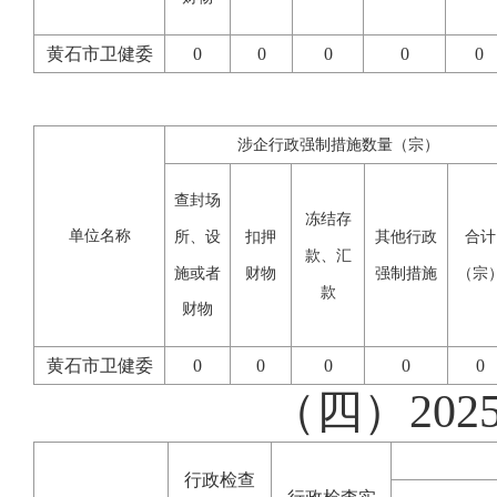
黄石市卫健委
0
0
0
0
0
涉企行政强制措施数量（宗）
查封场
冻结存
单位名称
所、设
扣押
其他行政
合计
款、汇
施或者
财物
强制措施
（宗
款
财物
黄石市卫健委
0
0
0
0
0
（四）20
行政检查