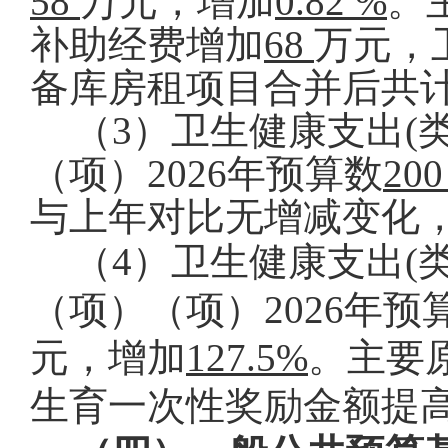
58
万元，增加
0.82 %
。
补助经费增加
68
万元，
备库房租项目合并后共
（3）卫生健康支出(
（项）
2026
年预算数
20
与上年对比无增减变化
（4）卫生健康支出(
（项）（项）
2026
年预
元，增加
127.5%
。主要
生育一次性奖励金额提