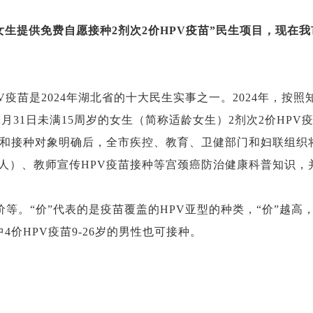
女生提供免费自愿接种2剂次2价HPV疫苗”民生项目，现在我
V疫苗是2024年湖北省的十大民生实事之一。2024年，按照
12月31日未满15周岁的女生（简称适龄女生）2剂次2价HPV
案和接种对象明确后，全市疾控、教育、卫健部门和妇联组织
人）、教师宣传HPV疫苗接种等宫颈癌防治健康科普知识，
9价等。“价”代表的是疫苗覆盖的HPV亚型的种类，“价”越
4价HPV疫苗9-26岁的男性也可接种。