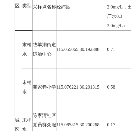
区
类型
采样点名称
经纬度
2.0mg/L，
厂水0.3-
2.0mg/L）
末梢
牧羊湖街道
115.055065,30.192888
0.71
水
综治中心
末梢
龚家巷小学
115.076221,30.201315
0.58
水
陈家湾社区
城
末梢
党员群众服
115.085815,30.200268
0.17
区
水