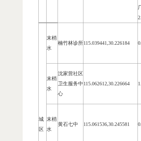
厂
2
末梢
楠竹林诊所
115.039441,30.226184
0
水
沈家营社区
末梢
卫生服务中
115.062612,30.226664
1
水
心
城
末梢
黄石七中
115.061536,30.245581
0
区
水