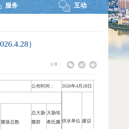
服务
互动
.4.28）
分享：
公布时间：
2026年4月28日
总大肠
大肠埃
供水单位
建议
菌落总数
菌群
希氏菌