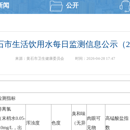
新闻
公开
黄石市生活饮用水每日监测信息公示（2026
来源：黄石市卫生健康委员会 时间：2026-04-28 17:47
检测指标
游离氯
臭和味
（末梢水0.05-
肉眼可
高锰酸盐指
浑浊度
色度
（无异
.0mg/L，出
见物
数